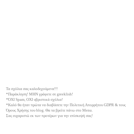
Τα σχόλια σας καλοδεχούμενα!!!
*Παράκληση! ΜΗΝ γράφετε σε greeklish!
*ΌΧΙ Spam, ΟΧΙ υβριστικά σχόλια!
*Καλό θα ήταν πρώτα να διαβάσετε την Πολιτική Απορρήτου GDPR & τους
Όρους Χρήσης του blog. Θα τα βρείτε πάνω στο Menu.
Σας ευχαριστώ εκ των προτέρων για την επίσκεψή σας!