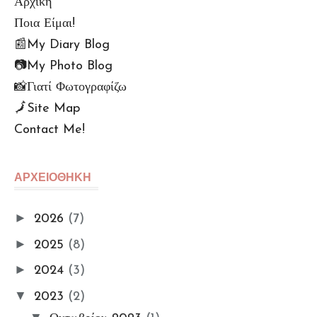
Αρχική
Ποια Είμαι!
📰My Diary Blog
📷My Photo Blog
📸Γιατί Φωτογραφίζω
🗾Site Map
Contact Me!
🆙Αρχείο Αναρτήσεων
Πολu. Απορρήτου (GDPR)
ΑΡΧΕΙΟΘΗΚΗ
Όροι Χρήσης
📌Info Πρόσβασης e-
►
2026
(7)
Βιβλιοθήκης
►
2025
(8)
🔑Enter My e-Library
►
2024
(3)
Οι ΦωτοΣυμμετοχές Μου
Ομαδικές Εκθέσεις
▼
2023
(2)
Εκθέσεις