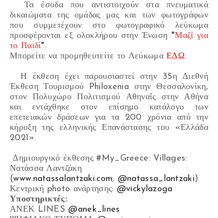
Τα έσοδα που αντιστοιχούν στα πνευματικά
δικαιώματα της ομάδας μας και των φωτογράφων
που συμμετέχουν στο φωτογραφικό λεύκωμα
προσφέρονται εξ ολοκλήρου στην Ένωση
"
Μαζί για
το Παιδί
"
.
Μπορείτε να προμηθευτείτε το Λεύκωμα
ΕΔΩ
.
Η έκθεση έχει παρουσιαστεί στην 35η Διεθνή
Έκθεση Τουρισμού Philoxenia στην Θεσσαλονίκη,
στον Πολυχώρο Πολιτισμού Αθηναΐς στην Αθήνα
και εντάχθηκε στον επίσημο κατάλογο των
επετειακών δράσεων για τα 200 χρόνια από την
κήρυξη της ελληνικής Επανάστασης του «Ελλάδα
2021».
Δημιουργικό έκθεσης
#My_Greece
: Villages:
Νατάσσα Λαντζάκη
(
www.natassalantzaki.com
,
@natassa_lantzaki
)
Κεντρική photo ανάρτησης:
@vickylazoga
Υποστηρικτές:
ΑΝΕΚ LINES
@anek_lines