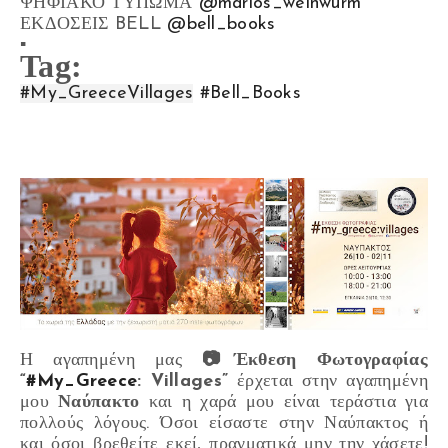
ΨΗΦΙΑΚΟ ΤΥΠΩΜΑ
@marios_weinwurm
ΕΚΔΟΣΕΙΣ BELL
@bell_books
▪️
Tag:
#My_GreeceVillages
#Bell_Books
Η αγαπημένη μας
📷Έκθεση Φωτογραφίας
“
#My_Greece
: Villages”
έρχεται στην αγαπημένη
μου
Ναύπακτο
και η χαρά μου είναι τεράστια για
πολλούς λόγους. Όσοι είσαστε στην Ναύπακτος ή
και όσοι βρεθείτε εκεί, πραγματικά μην την χάσετε!