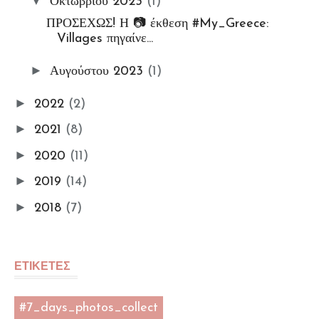
▼
Οκτωβρίου 2023
(1)
My Workshop
ΠΡΟΣΕΧΩΣ! Η 📷 έκθεση #My_Greece:
Villages πηγαίνε...
My Portfolio
Gallery
►
Αυγούστου 2023
(1)
ΦωτοΘέματα
►
2022
(2)
📸My Instant Photo Moments
#7_days_Insta_photos_collec
►
2021
(8)
t Challenge
►
2020
(11)
Ετικέτα: Προσεχώς!
►
2019
(14)
►
2018
(7)
ΕΤΙΚΕΤΕΣ
#7_days_photos_collect