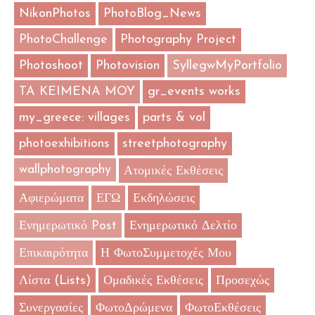
NikonPhotos
PhotoBlog_News
PhotoChallenge
Photography Project
Photoshoot
Photovision
SyllegwMyPortfolio
TA KEIMENA MOY
gr_events works
my_greece: villages
parts & vol
photoexhibitions
streetphotography
wallphotography
Ατομικές Εκθέσεις
Αφιερώματα
ΕΓΩ
Εκδηλώσεις
Ενημερωτικό Post
Ενημερωτικό Δελτίο
Επικαιρότητα
Η ΦωτοΣυμμετοχές Μου
Λίστα (Lists)
Ομαδικές Εκθέσεις
Προσεχώς
Συνεργασίες
ΦωτοΔρώμενα
ΦωτοΕκθέσεις