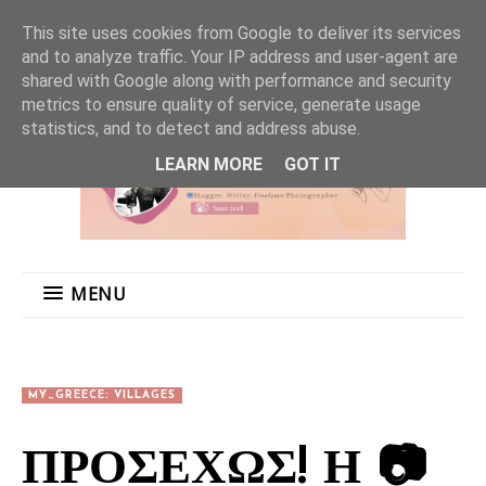
MENU
This site uses cookies from Google to deliver its services
and to analyze traffic. Your IP address and user-agent are
shared with Google along with performance and security
metrics to ensure quality of service, generate usage
statistics, and to detect and address abuse.
LEARN MORE
GOT IT
MENU
MY_GREECE: VILLAGES
ΠΡΟΣΕΧΩΣ! Η 📷