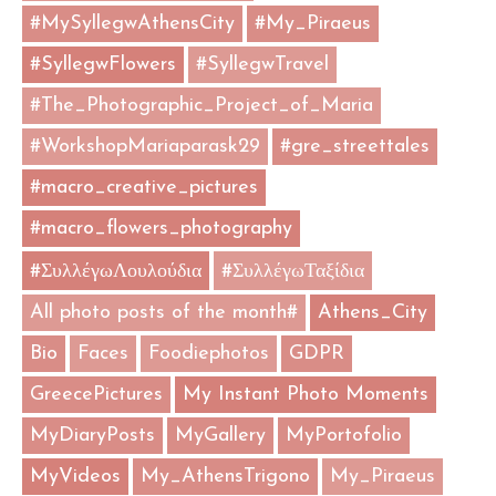
#MySyllegwAthensCity
#My_Piraeus
#SyllegwFlowers
#SyllegwTravel
#The_Photographic_Project_of_Maria
#WorkshopMariaparask29
#gre_streettales
#macro_creative_pictures
#macro_flowers_photography
#ΣυλλέγωΛουλούδια
#ΣυλλέγωΤαξίδια
All photo posts of the month#
Athens_City
Bio
Faces
Foodiephotos
GDPR
GreecePictures
My Instant Photo Moments
MyDiaryPosts
MyGallery
MyPortofolio
MyVideos
My_AthensTrigono
My_Piraeus