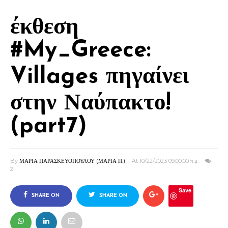
έκθεση
#My_Greece:
Villages πηγαίνει
στην Ναύπακτο!
(part7)
By
ΜΑΡΙΑ ΠΑΡΑΣΚΕΥΟΠΟΥΛΟΥ (ΜΑΡΙΑ Π.)
At 10/22/2023 09:00:00 π.μ.
2
Save
SHARE ON
SHARE ON
FACEBOOK
TWITTER