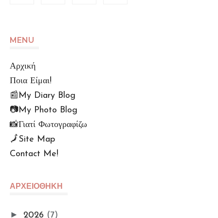
MENU
Αρχική
Ποια Είμαι!
📰My Diary Blog
📷My Photo Blog
📸Γιατί Φωτογραφίζω
🗾Site Map
Contact Me!
🆙Αρχείο Αναρτήσεων
Πολu. Απορρήτου (GDPR)
ΑΡΧΕΙΟΘΗΚΗ
Όροι Χρήσης
📌Info Πρόσβασης e-
►
2026
(7)