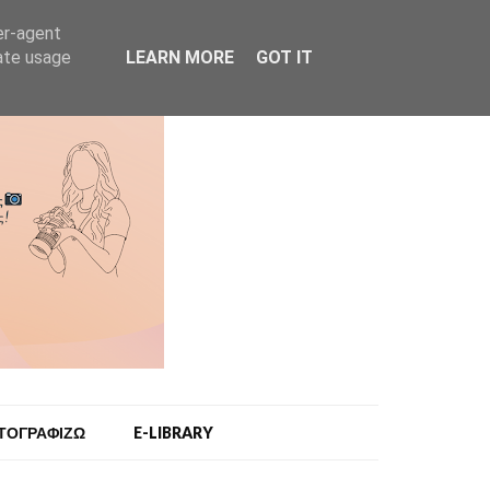
er-agent
rate usage
LEARN MORE
GOT IT
ΩΤΟΓΡΑΦΙΖΩ
E-LIBRARY