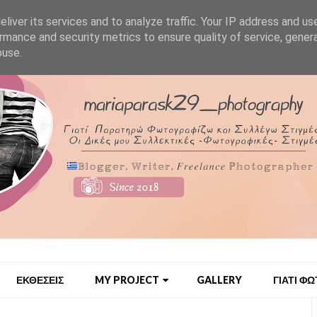
liver its services and to analyze traffic. Your IP address and us
rmance and security metrics to ensure quality of service, gene
buse.
ΕΚΘΕΣΕΙΣ
MY PROJECT
GALLERY
ΓΙΑΤΙ Φ