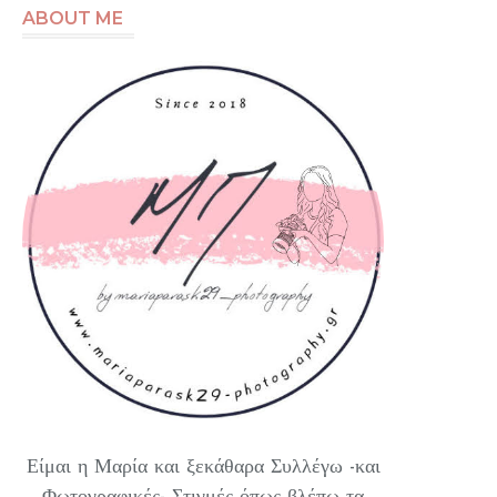
ABOUT ME
Είμαι η Μαρία και ξεκάθαρα Συλλέγω -και