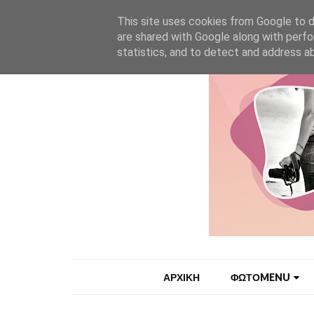
HOME
My Sites
Bio
Info
Επικοινωνία
This site uses cookies from Google to de
are shared with Google along with perfo
statistics, and to detect and address a
ΑΡΧΙΚΗ
ΦΩΤΟMENU