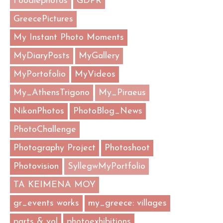
Foodiephotos
GDPR
GreecePictures
My Instant Photo Moments
MyDiaryPosts
MyGallery
MyPortofolio
MyVideos
My_AthensTrigono
My_Piraeus
NikonPhotos
PhotoBlog_News
PhotoChallenge
Photography Project
Photoshoot
Photovision
SyllegwMyPortfolio
TA KEIMENA MOY
gr_events works
my_greece: villages
parts & vol
photoexhibitions