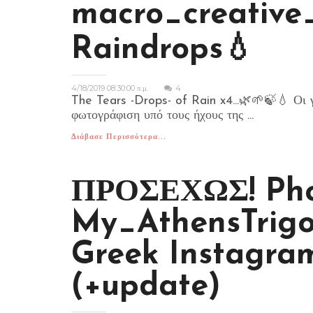
macro_creative_
Raindrops💧
4/18/2019 08:30:00 π.μ.
4
The Tears -Drops- of Rain x4...🌿🌱🍃💧 Οι γ
φωτογράφιση υπό τους ήχους της ...
Διάβασε Περισσότερα...
ΠΡΟΣΕΧΩΣ! Phot
My_AthensTrigo
Greek Instagra
(+update)