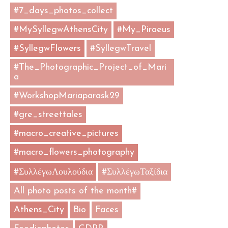
#7_days_photos_collect
#MySyllegwAthensCity
#My_Piraeus
#SyllegwFlowers
#SyllegwTravel
#The_Photographic_Project_of_Mari
a
#WorkshopMariaparask29
#gre_streettales
#macro_creative_pictures
#macro_flowers_photography
#ΣυλλέγωΛουλούδια
#ΣυλλέγωΤαξίδια
All photo posts of the month#
Athens_City
Bio
Faces