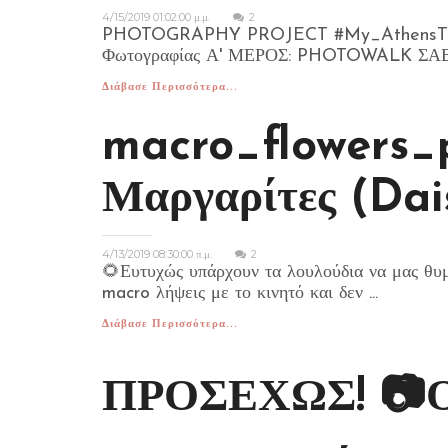
4/15/2019 01:02:00 μ.μ.
2
PHOTOGRAPHY PROJECT #My_AthensTrigo
Φωτογραφίας Α' ΜΕΡΟΣ: PHOTOWALK ΣΑΒΒ
Διάβασε Περισσότερα...
macro_flowers_
Μαργαρίτες (Dai
4/13/2019 08:30:00 π.μ.
2
🌻Ευτυχώς υπάρχουν τα λουλούδια να μας θυμί
macro λήψεις με το κινητό και δεν ...
Διάβασε Περισσότερα...
ΠΡΟΣΕΧΩΣ! 📷Ο