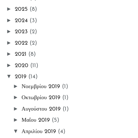
Βιβλιοθήκης
►
2025
(8)
🔑Enter My e-Library
►
2024
(3)
Οι ΦωτοΣυμμετοχές Μου
Ομαδικές Εκθέσεις
►
2023
(2)
Εκθέσεις
►
2022
(2)
My Workshop
►
2021
(8)
My Portfolio
►
2020
(11)
Gallery
▼
ΦωτοΘέματα
2019
(14)
📸My Instant Photo Moments
►
Νοεμβρίου 2019
(1)
#7_days_Insta_photos_collec
►
Οκτωβρίου 2019
(1)
t Challenge
►
Αυγούστου 2019
(1)
Ετικέτα: Προσεχώς!
►
Μαΐου 2019
(5)
▼
Απριλίου 2019
(4)