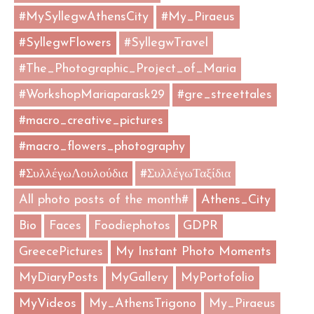
#MySyllegwAthensCity
#My_Piraeus
#SyllegwFlowers
#SyllegwTravel
#The_Photographic_Project_of_Maria
#WorkshopMariaparask29
#gre_streettales
#macro_creative_pictures
#macro_flowers_photography
#ΣυλλέγωΛουλούδια
#ΣυλλέγωΤαξίδια
All photo posts of the month#
Athens_City
Bio
Faces
Foodiephotos
GDPR
GreecePictures
My Instant Photo Moments
MyDiaryPosts
MyGallery
MyPortofolio
MyVideos
My_AthensTrigono
My_Piraeus