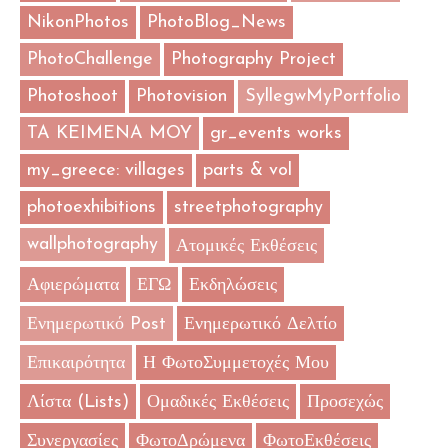
NikonPhotos
PhotoBlog_News
PhotoChallenge
Photography Project
Photoshoot
Photovision
SyllegwMyPortfolio
TA KEIMENA MOY
gr_events works
my_greece: villages
parts & vol
photoexhibitions
streetphotography
wallphotography
Ατομικές Εκθέσεις
Αφιερώματα
ΕΓΩ
Εκδηλώσεις
Ενημερωτικό Post
Ενημερωτικό Δελτίο
Επικαιρότητα
Η ΦωτοΣυμμετοχές Μου
Λίστα (Lists)
Ομαδικές Εκθέσεις
Προσεχώς
Συνεργασίες
ΦωτοΔρώμενα
ΦωτοΕκθέσεις