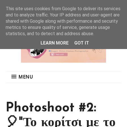
MENU
This site uses cookies from Google to deliver its services
and to analyze traffic. Your IP address and user-agent are
shared with Google along with performance and security
metrics to ensure quality of service, generate usage
statistics, and to detect and address abuse.
LEARN MORE
GOT IT
MENU
Photoshoot #2:
🎈"Το κορίτσι με το