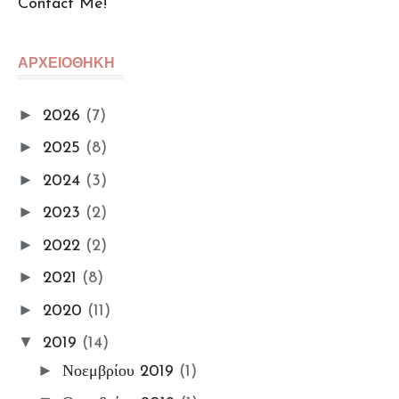
Contact Me!
🆙Αρχείο Αναρτήσεων
Πολu. Απορρήτου (GDPR)
ΑΡΧΕΙΟΘΗΚΗ
Όροι Χρήσης
📌Info Πρόσβασης e-
►
2026
(7)
Βιβλιοθήκης
►
2025
(8)
🔑Enter My e-Library
►
2024
(3)
Οι ΦωτοΣυμμετοχές Μου
Ομαδικές Εκθέσεις
►
2023
(2)
Εκθέσεις
►
2022
(2)
My Workshop
►
2021
(8)
My Portfolio
►
2020
(11)
Gallery
▼
ΦωτοΘέματα
2019
(14)
📸My Instant Photo Moments
►
Νοεμβρίου 2019
(1)
#7_days_Insta_photos_collec