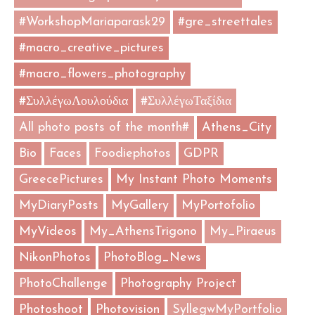
#WorkshopMariaparask29
#gre_streettales
#macro_creative_pictures
#macro_flowers_photography
#ΣυλλέγωΛουλούδια
#ΣυλλέγωΤαξίδια
All photo posts of the month#
Athens_City
Bio
Faces
Foodiephotos
GDPR
GreecePictures
My Instant Photo Moments
MyDiaryPosts
MyGallery
MyPortofolio
MyVideos
My_AthensTrigono
My_Piraeus
NikonPhotos
PhotoBlog_News
PhotoChallenge
Photography Project
Photoshoot
Photovision
SyllegwMyPortfolio