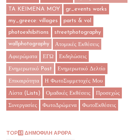
TA KEIMENA MOY
gr_events works
my_greece: villages
parts & vol
photoexhibitions
streetphotography
wallphotography
Ατομικές Εκθέσεις
Αφιερώματα
ΕΓΩ
Εκδηλώσεις
Ενημερωτικό Post
Ενημερωτικό Δελτίο
Επικαιρότητα
Η ΦωτοΣυμμετοχές Μου
Λίστα (Lists)
Ομαδικές Εκθέσεις
Προσεχώς
Συνεργασίες
ΦωτοΔρώμενα
ΦωτοΕκθέσεις
TOP5️⃣ ΔΗΜΟΦΙΛΗ ΑΡΘΡΑ