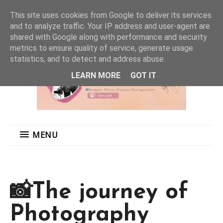
MENU
This site uses cookies from Google to deliver its services
and to analyze traffic. Your IP address and user-agent are
shared with Google along with performance and security
metrics to ensure quality of service, generate usage
statistics, and to detect and address abuse.
LEARN MORE
GOT IT
MENU
📸The journey of
Photography