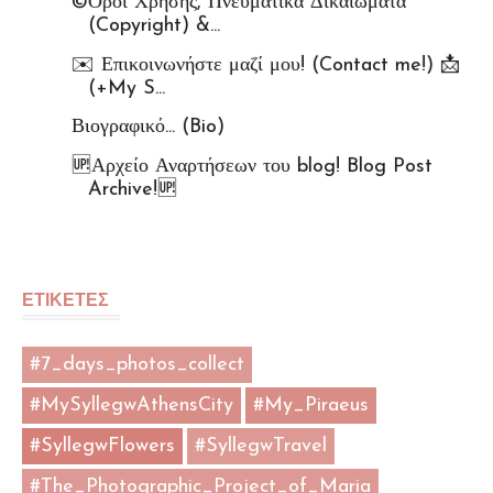
©️Όροι Χρήσης, Πνευματικά Δικαιώματα
(Copyright) &...
✉️ Επικοινωνήστε μαζί μου! (Contact me!) 📩
(+My S...
Βιογραφικό... (Bio)
🆙Αρχείο Αναρτήσεων του blog! Blog Post
Archive!🆙
ΕΤΙΚΕΤΕΣ
#7_days_photos_collect
#MySyllegwAthensCity
#My_Piraeus
#SyllegwFlowers
#SyllegwTravel
#The_Photographic_Project_of_Maria