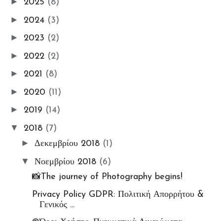
►
2025
(8)
🔑Enter My e-Library
►
2024
(3)
Οι ΦωτοΣυμμετοχές Μου
Ομαδικές Εκθέσεις
►
2023
(2)
Εκθέσεις
►
2022
(2)
My Workshop
►
2021
(8)
My Portfolio
►
2020
(11)
Gallery
►
ΦωτοΘέματα
2019
(14)
📸My Instant Photo Moments
▼
2018
(7)
#7_days_Insta_photos_collec
►
Δεκεμβρίου 2018
(1)
t Challenge
▼
Νοεμβρίου 2018
(6)
Ετικέτα: Προσεχώς!
📸The journey of Photography begins!
Privacy Policy GDPR: Πολιτική Απορρήτου &
Γενικός ...