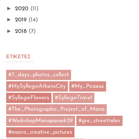
►
2020
(11)
►
2019
(14)
►
2018
(7)
ΕΤΙΚΕΤΕΣ
#7_days_photos_collect
#MySyllegwAthensCity
#My_Piraeus
#SyllegwFlowers
#SyllegwTravel
#The_Photographic_Project_of_Maria
#WorkshopMariaparask29
#gre_streettales
#macro_creative_pictures