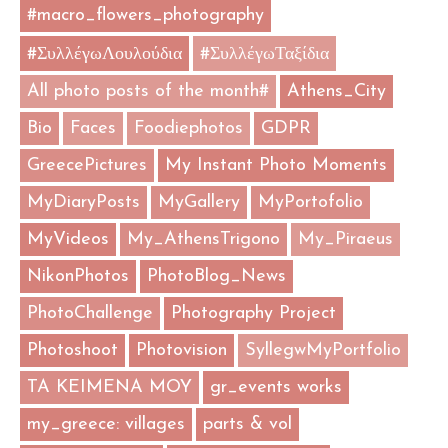
#macro_flowers_photography
#ΣυλλέγωΛουλούδια
#ΣυλλέγωΤαξίδια
All photo posts of the month#
Athens_City
Bio
Faces
Foodiephotos
GDPR
GreecePictures
My Instant Photo Moments
MyDiaryPosts
MyGallery
MyPortofolio
MyVideos
My_AthensTrigono
My_Piraeus
NikonPhotos
PhotoBlog_News
PhotoChallenge
Photography Project
Photoshoot
Photovision
SyllegwMyPortfolio
TA KEIMENA MOY
gr_events works
my_greece: villages
parts & vol