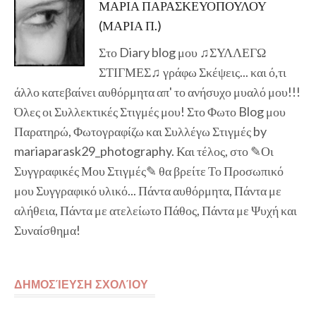
ΜΑΡΙΑ ΠΑΡΑΣΚΕΥΟΠΟΥΛΟΥ
(ΜΑΡΙΑ Π.)
Στο Diary blog μου ♫ΣΥΛΛΕΓΩ
ΣΤΙΓΜΕΣ♫ γράφω Σκέψεις... και ό,τι
άλλο κατεβαίνει αυθόρμητα απ' το ανήσυχο μυαλό μου!!!
Όλες οι Συλλεκτικές Στιγμές μου! Στο Φωτο Blog μου
Παρατηρώ, Φωτογραφίζω και Συλλέγω Στιγμές by
mariaparask29_photography. Και τέλος, στο ✎Οι
Συγγραφικές Μου Στιγμές✎ θα βρείτε Το Προσωπικό
μου Συγγραφικό υλικό... Πάντα αυθόρμητα, Πάντα με
αλήθεια, Πάντα με ατελείωτο Πάθος, Πάντα με Ψυχή και
Συναίσθημα!
ΔΗΜΟΣΊΕΥΣΗ ΣΧΟΛΊΟΥ