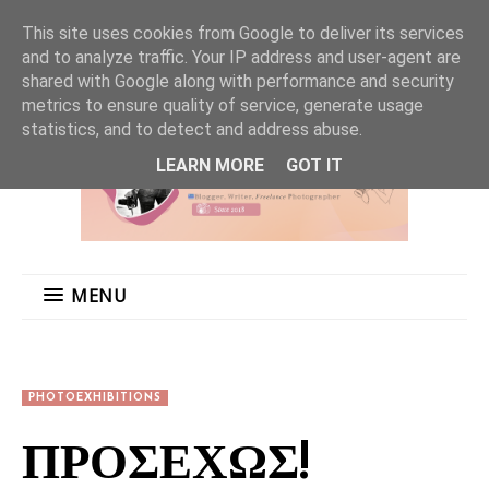
MENU
This site uses cookies from Google to deliver its services
and to analyze traffic. Your IP address and user-agent are
shared with Google along with performance and security
metrics to ensure quality of service, generate usage
statistics, and to detect and address abuse.
LEARN MORE
GOT IT
MENU
PHOTOEXHIBITIONS
ΠΡΟΣΕΧΩΣ!