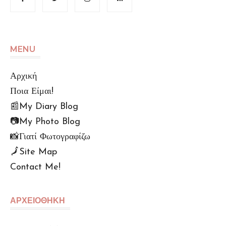
MENU
Αρχική
Ποια Είμαι!
📰My Diary Blog
📷My Photo Blog
📸Γιατί Φωτογραφίζω
🗾Site Map
Contact Me!
🆙Αρχείο Αναρτήσεων
Πολu. Απορρήτου (GDPR)
ΑΡΧΕΙΟΘΗΚΗ
Όροι Χρήσης