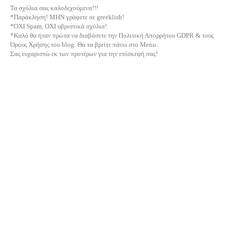
Τα σχόλια σας καλοδεχούμενα!!!
*Παράκληση! ΜΗΝ γράφετε σε greeklish!
*ΌΧΙ Spam, ΟΧΙ υβριστικά σχόλια!
*Καλό θα ήταν πρώτα να διαβάσετε την Πολιτική Απορρήτου GDPR & τους
Όρους Χρήσης του blog. Θα τα βρείτε πάνω στο Menu.
Σας ευχαριστώ εκ των προτέρων για την επίσκεψή σας!