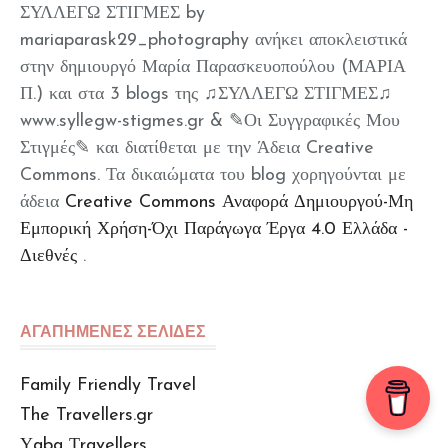
ΣΥΛΛΕΓΩ ΣΤΙΓΜΕΣ by
mariaparask29_photography ανήκει αποκλειστικά
στην δημιουργό Μαρία Παρασκευοπούλου (ΜΑΡΙΑ
Π.) και στα 3 blogs της ♫ΣΥΛΛΕΓΩ ΣΤΙΓΜΕΣ♫
www.syllegw-stigmes.gr & ✎Οι Συγγραφικές Μου
Στιγμές✎ και διατίθεται με την Άδεια Creative
Commons. Τα δικαιώματα του blog χορηγούνται με
άδεια
Creative Commons Αναφορά Δημιουργού-Μη
Εμπορική Χρήση-Όχι Παράγωγα Έργα 4.0 Ελλάδα -
Διεθνές
.
ΑΓΑΠΗΜΕΝΕΣ ΣΕΛΙΔΕΣ
Family Friendly Travel
The Travellers.gr
Υaba Τravellers