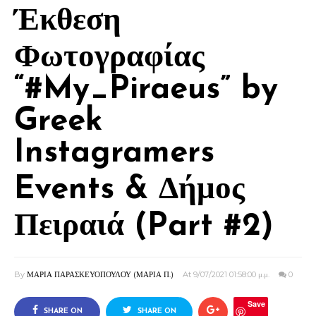
Έκθεση
Φωτογραφίας
“#My_Piraeus” by
Greek
Instagramers
Events & Δήμος
Πειραιά (Part #2)
By
ΜΑΡΙΑ ΠΑΡΑΣΚΕΥΟΠΟΥΛΟΥ (ΜΑΡΙΑ Π.)
At 9/07/2021 01:58:00 μ.μ.
0
Save
SHARE ON
SHARE ON