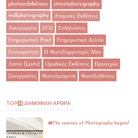
photoexhibitions
streetphotography
wallphotography
Ατομικές Εκθέσεις
Αφιερώματα
ΕΓΩ
Εκδηλώσεις
Ενημερωτικό Post
Ενημερωτικό Δελτίο
Επικαιρότητα
Η ΦωτοΣυμμετοχές Μου
Λίστα (Lists)
Ομαδικές Εκθέσεις
Προσεχώς
Συνεργασίες
ΦωτοΔρώμενα
ΦωτοΕκθέσεις
TOP5️⃣ ΔΗΜΟΦΙΛΗ ΑΡΘΡΑ
📸The journey of Photography begins!