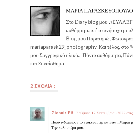
ΜΑΡΙΑ ΠΑΡΑΣΚΕΥΟΠΟΥΛΟΥ
Στο Diary blog μου ♫ΣΥΛΛΕΓΩ 
αυθόρμητα απ' το ανήσυχο μυαλ
Blog μου Παρατηρώ, Φωτογραφ
mariaparask29_photography. Και τέλος, στο 
μου Συγγραφικό υλικό... Πάντα αυθόρμητα, Πάν
και Συναίσθημα!
2 ΣΧΌΛΙΑ :
Σάββατο 17 Σεπτεμβρίου 2022 στις
Giannis Pit.
Πολύ ενδιαφέρον το ντοκιμαντέρ φαίνεται, Μαρία μ
Την καλησπέρα μου.