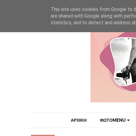
HOME
My Sites
Bio
Info
Επικοινωνία
This site uses cookies from Google to de
are shared with Google along with perfo
statistics, and to detect and address a
ΑΡΧΙΚΗ
ΦΩΤΟMENU