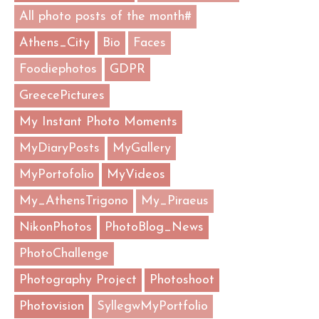
All photo posts of the month#
Athens_City
Bio
Faces
Foodiephotos
GDPR
GreecePictures
My Instant Photo Moments
MyDiaryPosts
MyGallery
MyPortofolio
MyVideos
My_AthensTrigono
My_Piraeus
NikonPhotos
PhotoBlog_News
PhotoChallenge
Photography Project
Photoshoot
Photovision
SyllegwMyPortfolio