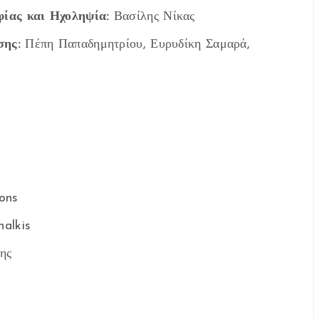
ίας και Ηχοληψία:
Βασίλης Νίκας
σης:
Πέπη Παπαδημητρίου, Ευρυδίκη Σαμαρά,
ons
alkis
ης