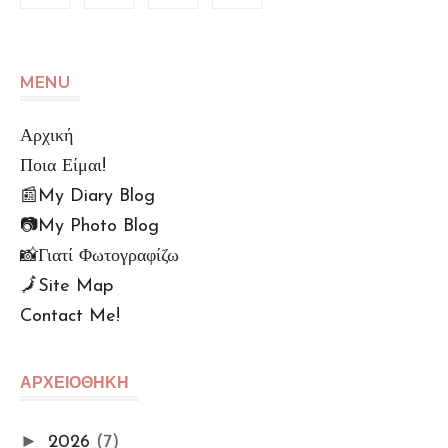
MENU
Αρχική
Ποια Είμαι!
📰My Diary Blog
📷My Photo Blog
📸Γιατί Φωτογραφίζω
🗾Site Map
Contact Me!
🆙Αρχείο Αναρτήσεων
Πολu. Απορρήτου (GDPR)
ΑΡΧΕΙΟΘΗΚΗ
Όροι Χρήσης
📌Info Πρόσβασης e-
►
2026
(7)