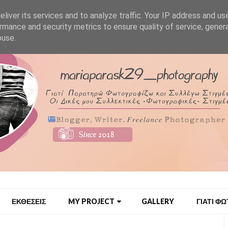
liver its services and to analyze traffic. Your IP address and us
rmance and security metrics to ensure quality of service, gene
buse.
ΕΚΘΕΣΕΙΣ
MY PROJECT
GALLERY
ΓΙΑΤΙ Φ