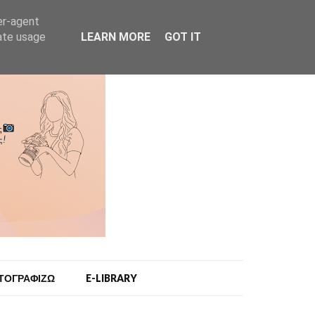
er-agent
rate usage
LEARN MORE
GOT IT
ΩΤΟΓΡΑΦΙΖΩ
E-LIBRARY