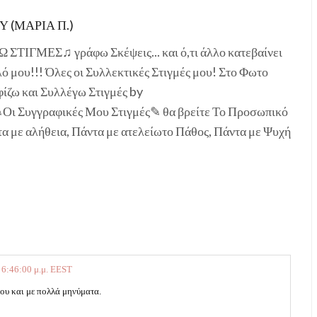
 (ΜΑΡΙΑ Π.)
ΣΤΙΓΜΕΣ♫ γράφω Σκέψεις... και ό,τι άλλο κατεβαίνει
ό μου!!! Όλες οι Συλλεκτικές Στιγμές μου! Στο Φωτο
ίζω και Συλλέγω Στιγμές by
✎Οι Συγγραφικές Μου Στιγμές✎ θα βρείτε Το Προσωπικό
τα με αλήθεια, Πάντα με ατελείωτο Πάθος, Πάντα με Ψυχή
 6:46:00 μ.μ. EEST
ου και με πολλά μηνύματα.