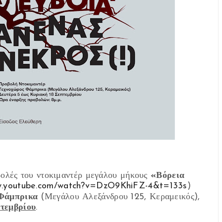
ολές του ντοκιμαντέρ μεγάλου μήκους
«Βόρεια
ww.youtube.com/watch?v=DzO9KhiFZ-4&t=133s
)
Φάμπρικα
(Μεγάλου Αλεξάνδρου 125, Κεραμεικός)
,
τεμβρίου
.