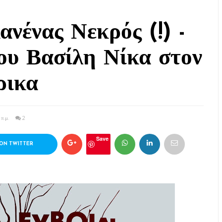
ανένας Νεκρός (!) -
ου Βασίλη Νίκα στον
ρικα
 π.μ.
2
Save
ON TWITTER