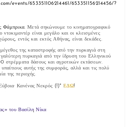
k.com/events/653351106214461/653351156214456/?
ς Φάμπρικα
. Μετά σηκώνουμε το κινηματογραφικό
ο ντοκιμαντέρ είναι μεγάλο και οι κλεισμένες
ώρους, εντός και εκτός Αθήνας, είναι δεκάδες.
μέγεθος της καταστροφής από την πυρκαγιά στη
εγαλύτερη πυρκαγιά από την ίδρυση του Ελληνικού
00 στρέμματα δάσους και αγροτικών εκτάσεων.
υπαίτιους αυτής της συμφοράς, αλλά και τις πολύ
ία της περιοχής.
 Εύβοια· Κανένας Νεκρός (!)"
ΕΔΩ
!
ας» του Βασίλη Νίκα