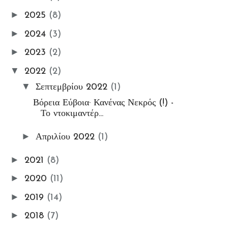
Βιβλιοθήκης
►
2025
(8)
🔑Enter My e-Library
►
2024
(3)
Οι ΦωτοΣυμμετοχές Μου
Ομαδικές Εκθέσεις
►
2023
(2)
Εκθέσεις
▼
2022
(2)
My Workshop
▼
Σεπτεμβρίου 2022
(1)
My Portfolio
Βόρεια Εύβοια· Κανένας Νεκρός (!) -
Gallery
Το ντοκιμαντέρ...
ΦωτοΘέματα
►
Απριλίου 2022
(1)
📸My Instant Photo Moments
#7_days_Insta_photos_collec
►
2021
(8)
t Challenge
►
2020
(11)
Ετικέτα: Προσεχώς!
►
2019
(14)
►
2018
(7)