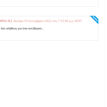
Δευτέρα 19 Σεπτεμβρίου 2022 στις 7:35:00 μ.μ. EEST
ΡΙΑ Π.)
 λέει αλήθειες για όσα συνέβησαν...