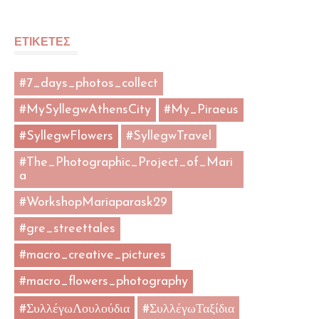
ΕΤΙΚΕΤΕΣ
#7_days_photos_collect
#MySyllegwAthensCity
#My_Piraeus
#SyllegwFlowers
#SyllegwTravel
#The_Photographic_Project_of_Mari
a
#WorkshopMariaparask29
#gre_streettales
#macro_creative_pictures
#macro_flowers_photography
#ΣυλλέγωΛουλούδια
#ΣυλλέγωΤαξίδια