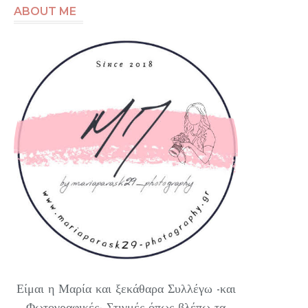
ABOUT ME
Είμαι η Μαρία και ξεκάθαρα Συλλέγω -και