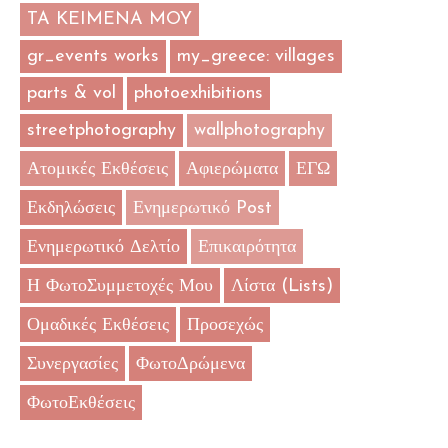
TA KEIMENA MOY
gr_events works
my_greece: villages
parts & vol
photoexhibitions
streetphotography
wallphotography
Ατομικές Εκθέσεις
Αφιερώματα
ΕΓΩ
Εκδηλώσεις
Ενημερωτικό Post
Ενημερωτικό Δελτίο
Επικαιρότητα
Η ΦωτοΣυμμετοχές Μου
Λίστα (Lists)
Ομαδικές Εκθέσεις
Προσεχώς
Συνεργασίες
ΦωτοΔρώμενα
ΦωτοΕκθέσεις