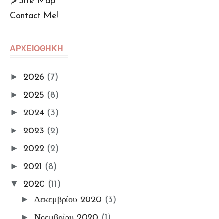
🗾Site Map
Contact Me!
🆙Αρχείο Αναρτήσεων
Πολu. Απορρήτου (GDPR)
ΑΡΧΕΙΟΘΗΚΗ
Όροι Χρήσης
📌Info Πρόσβασης e-
►
2026
(7)
Βιβλιοθήκης
►
2025
(8)
🔑Enter My e-Library
►
2024
(3)
Οι ΦωτοΣυμμετοχές Μου
Ομαδικές Εκθέσεις
►
2023
(2)
Εκθέσεις
►
2022
(2)
My Workshop
►
2021
(8)
My Portfolio
▼
2020
(11)
Gallery
►
Δεκεμβρίου 2020
(3)
ΦωτοΘέματα
📸My Instant Photo Moments
►
Νοεμβρίου 2020
(1)