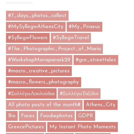
#7_days_photos_collect
#MySyllegwAthensCity
#My_Piraeus
#SyllegwFlowers
#SyllegwTravel
#The_Photographic_Project_of_Maria
#WorkshopMariaparask29
#gre_streettales
#macro_creative_pictures
#macro_flowers_photography
#ΣυλλέγωΛουλούδια
#ΣυλλέγωΤαξίδια
All photo posts of the month#
Athens_City
Bio
Faces
Foodiephotos
GDPR
GreecePictures
My Instant Photo Moments