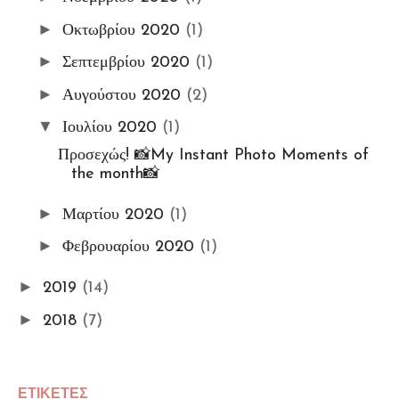
#7_days_Insta_photos_collec
►
Οκτωβρίου 2020
(1)
t Challenge
►
Σεπτεμβρίου 2020
(1)
Ετικέτα: Προσεχώς!
►
Αυγούστου 2020
(2)
▼
Ιουλίου 2020
(1)
Προσεχώς! 📸My Instant Photo Moments of
the month📸
►
Μαρτίου 2020
(1)
►
Φεβρουαρίου 2020
(1)
►
2019
(14)
►
2018
(7)
ΕΤΙΚΕΤΕΣ