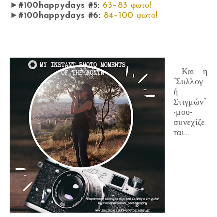
►
#100happydays #5:
63–83 φωτο!
►
#100happydays #6:
84–100 φωτο!
Και η
“Συλλογ
ή
Στιγμών”
-μου-
συνεχίζε
ται…