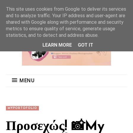
MENU
This site uses cookies from Google to deliver its services
and to analyze traffic. Your IP address and user-agent are
shared with Google along with performance and security
metrics to ensure quality of service, generate usage
statistics, and to detect and address abuse.
LEARN MORE
GOT IT
MENU
MYPORTOFOLIO
Προσεχώς! 📸My