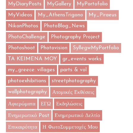
MyDiaryPosts
MyGallery
MyPortofolio
MyVideos
My_AthensTrigono
My_Piraeus
NikonPhotos
PhotoBlog_News
PhotoChallenge
Photography Project
Photoshoot
Photovision
SyllegwMyPortfolio
TA KEIMENA MOY
gr_events works
my_greece: villages
parts & vol
photoexhibitions
streetphotography
wallphotography
Ατομικές Εκθέσεις
Αφιερώματα
ΕΓΩ
Εκδηλώσεις
Ενημερωτικό Post
Ενημερωτικό Δελτίο
Επικαιρότητα
Η ΦωτοΣυμμετοχές Μου