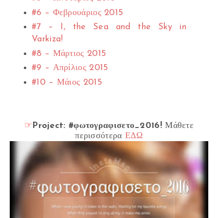
#6 – Φεβρουάριος 2015
#7 – I, the Sea and the Sky in
Varkiza!
#8 – Μάρτιος 2015
#9 – Απρίλιος 2015
#10 – Μάιος 2015
☞
Project: #φωτογραφισετο_2016!
Μάθετε
περισσότερα
ΕΔΩ