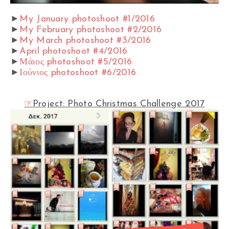
►
My January photoshoot #1/2016
►
My February photoshoot #2/2016
►
My March photoshoot #3/2016
►
April photoshoot #4/2016
►
Μάιος photoshoot #5/2016
►
Ιούνιος photoshoot #6/2016
☞
Project: Photo Christmas Challenge 2017