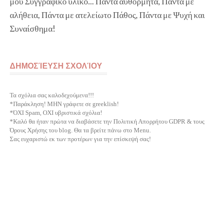
μου Συγγραφικό υλικό... Πάντα αυθόρμητα, Πάντα με
αλήθεια, Πάντα με ατελείωτο Πάθος, Πάντα με Ψυχή και
Συναίσθημα!
ΔΗΜΟΣΊΕΥΣΗ ΣΧΟΛΊΟΥ
Τα σχόλια σας καλοδεχούμενα!!!
*Παράκληση! ΜΗΝ γράφετε σε greeklish!
*ΌΧΙ Spam, ΟΧΙ υβριστικά σχόλια!
*Καλό θα ήταν πρώτα να διαβάσετε την Πολιτική Απορρήτου GDPR & τους
Όρους Χρήσης του blog. Θα τα βρείτε πάνω στο Menu.
Σας ευχαριστώ εκ των προτέρων για την επίσκεψή σας!